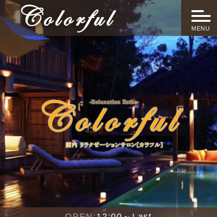
MENU
OPEN:
12:00～Last