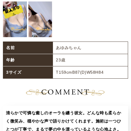
名前
あゆみちゃん
年齢
23歳
3サイズ
T159cmB87(D)W58H84
COMMENT
清らかで可憐な癒しのオーラを纏う彼女。どんな時も柔らか
く微笑み、穏やかな声で語りかけてくれます。施術は一つひ
とつが丁寧で、まるで夢の中を漂っているような心地よさ。