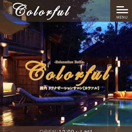
MENU
OPEN:
12:00～Last