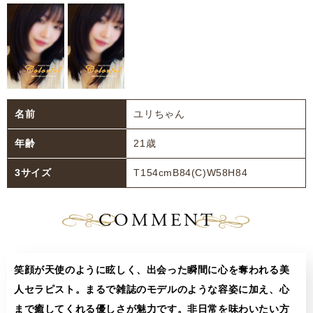
名前
ユリちゃん
年齢
21歳
3サイズ
T154cmB84(C)W58H84
COMMENT
笑顔が天使のように眩しく、出会った瞬間に心を奪われる美
人セラピスト。まるで雑誌のモデルのような容姿に加え、心
まで癒してくれる優しさが魅力です。非日常を味わいたい方