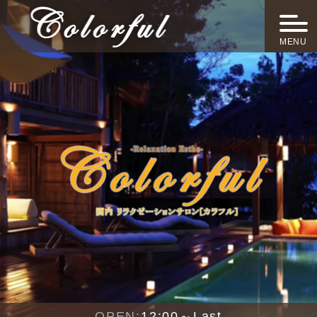
MENU
OPEN:
12:00～Last